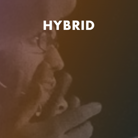
H
Y
B
R
I
D